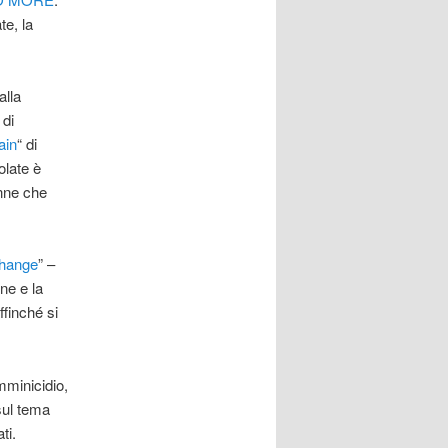
te, la
alla
 di
ain
“ di
olate è
onne che
Change
” –
ne e la
ffinché si
mminicidio,
 sul tema
ti.