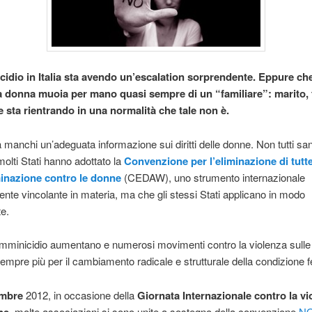
icidio in Italia sta avendo un’escalation sorprendente. Eppure ch
a donna muoia per mano quasi sempre di un “familiare”: marito, 
e sta rientrando in una normalità che tale non è.
manchi un’adeguata informazione sui diritti delle donne. Non tutti s
molti Stati hanno adottato la
Convenzione per l’eliminazione di tutt
minazione contro le donne
(CEDAW), uno strumento internazionale
ente vincolante in materia, ma che gli stessi Stati applicano in modo
te.
femminicidio aumentano e numerosi movimenti contro la violenza sulle
empre più per il cambiamento radicale e strutturale della condizione 
embre
2012, in occasione della
Giornata Internazionale contro la vi
ne
, molte associazioni si sono unite a sostegno della convenzione
N