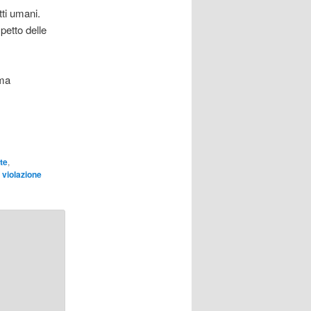
tti umani.
spetto delle
 ma
te
,
,
violazione