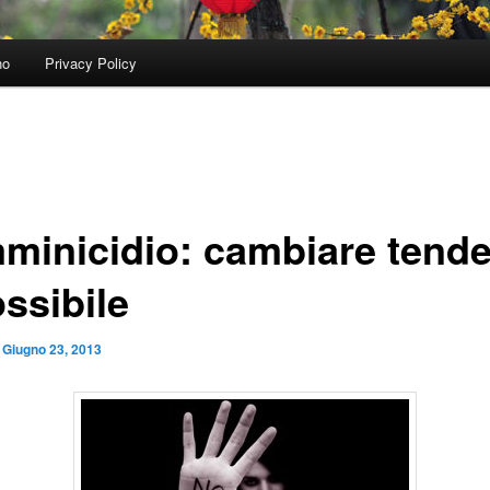
no
Privacy Policy
minicidio: cambiare tend
ssibile
l
Giugno 23, 2013