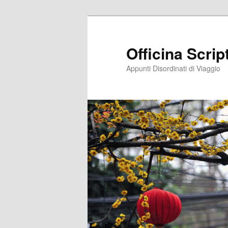
Vai
al
contenuto
Officina Scri
principale
Appunti Disordinati di Viaggio