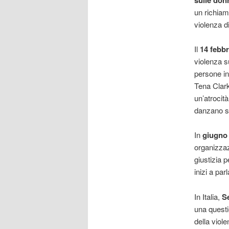
un richiamo
violenza di
Il
14 febbr
violenza 
persone in
Tena Clark
un’atrocit
danzano sc
In
giugno
organizzaz
giustizia 
inizi a parl
In Italia,
S
una questi
della viole