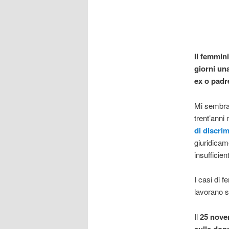
Il femmin
giorni un
ex o padr
Mi sembra 
trent’anni 
di discri
giuridicam
insufficien
I casi di 
lavorano s
Il
25 nov
sulle don