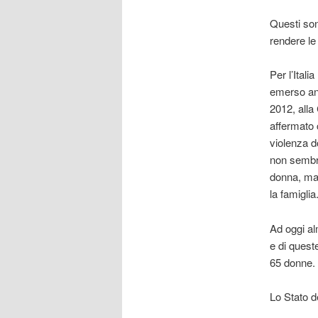
Questi son
rendere le
Per l’Italia
emerso an
2012, alla
affermato c
violenza d
non sembra
donna, ma 
la famiglia
Ad oggi al
e di quest
65 donne. 
Lo Stato d