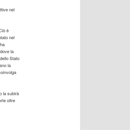
ttive nel
Ciò è
tato nel
 ha
 dove la
dello Stato
ano la
coinvolga
o la subirà
rte oltre