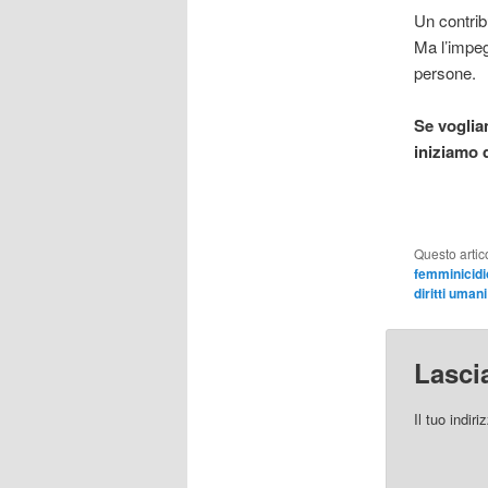
Un contribu
Ma l’impegn
persone.
Se vogli
iniziamo 
Questo artic
femminicidi
diritti umani
Lasci
Il tuo indir