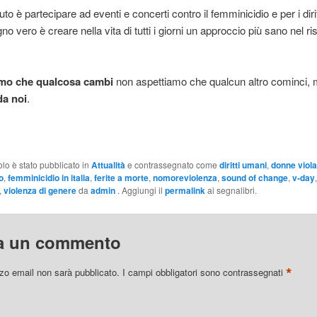
to è partecipare ad eventi e concerti contro il femminicidio e per i diri
o vero è creare nella vita di tutti i giorni un approccio più sano nel ri
amo che qualcosa cambi
non aspettiamo che qualcun altro cominci,
da noi
.
olo è stato pubblicato in
Attualità
e contrassegnato come
diritti umani
,
donne viola
o
,
femminicidio in italia
,
ferite a morte
,
nomoreviolenza
,
sound of change
,
v-day
,
violenza di genere
da
admin
. Aggiungi il
permalink
ai segnalibri.
a un commento
*
izzo email non sarà pubblicato.
I campi obbligatori sono contrassegnati