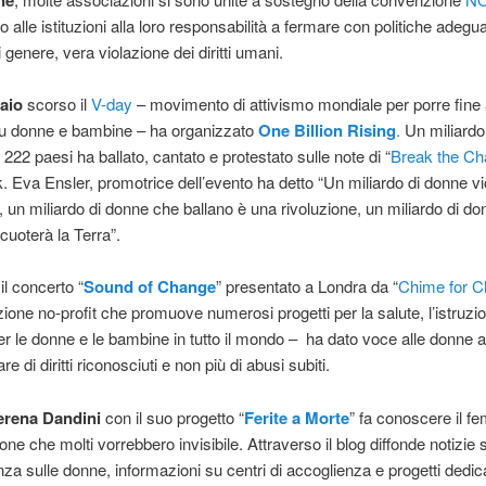
 alle istituzioni alla loro responsabilità a fermare con politiche adegua
 genere, vera violazione dei diritti umani.
aio
scorso il
V-day
– movimento di attivismo mondiale per porre fine 
su donne e bambine – ha organizzato
One Billion Rising
.
Un miliardo
 222 paesi ha ballato, cantato e protestato sulle note di “
Break the Ch
. Eva Ensler, promotrice dell’evento ha detto “Un miliardo di donne vi
à, un miliardo di donne che ballano è una rivoluzione, un miliardo di d
uoterà la Terra”.
il concerto “
Sound of Change
” presentato a Londra da “
Chime for 
ione no-profit che promuove numerosi progetti per la salute, l’istruzio
per le donne e le bambine in tutto il mondo – ha dato voce alle donne a
are di diritti riconosciuti e non più di abusi subiti.
erena Dandini
con il suo progetto “
Ferite a Morte
” fa conoscere il fe
one che molti vorrebbero invisibile. Attraverso il blog diffonde notizie
nza sulle donne, informazioni su centri di accoglienza e progetti dedica