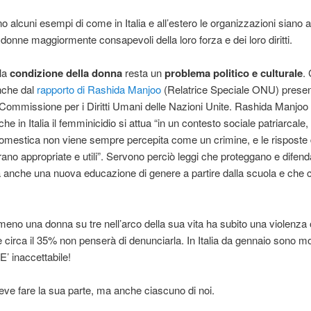
o alcuni esempi di come in Italia e all’estero le organizzazioni siano a
 donne maggiormente consapevoli della loro forza e dei loro diritti.
 la
condizione della donna
resta un
problema politico e culturale
. 
che dal
rapporto di Rashida Manjoo
(Relatrice Speciale ONU) presen
 Commissione per i Diritti Umani delle Nazioni Unite. Rashida Manjoo
he in Italia il femminicidio si attua “in un contesto sociale patriarcale,
omestica non viene sempre percepita come un crimine, e le risposte 
no appropriate e utili”. Servono perciò leggi che proteggano e difend
anche una nuova educazione di genere a partire dalla scuola e che 
.
meno una donna su tre nell’arco della sua vita ha subito una violenza 
e circa il 35% non penserà di denunciarla. In Italia da gennaio sono mo
E’ inaccettabile!
eve fare la sua parte, ma anche ciascuno di noi.