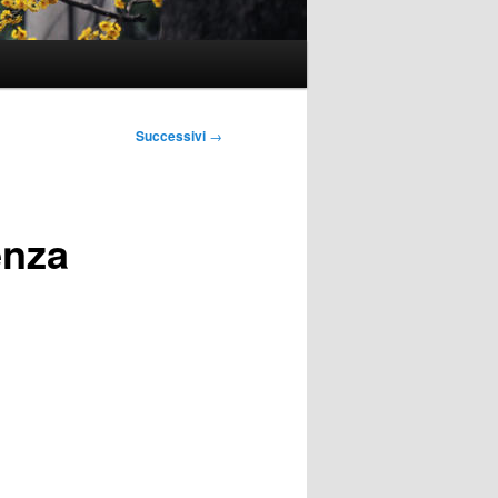
Successivi
→
enza