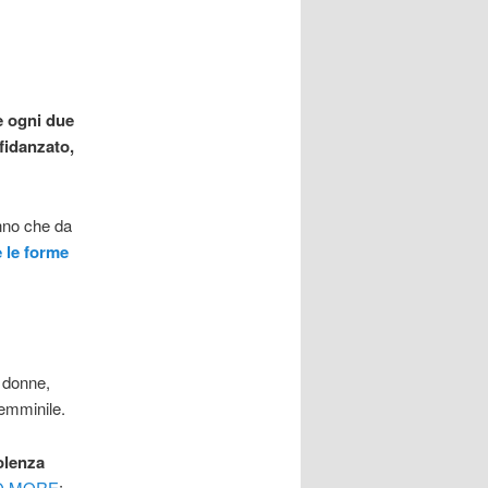
e ogni due
fidanzato,
anno che da
e le forme
 donne,
femminile.
olenza
O MORE
: