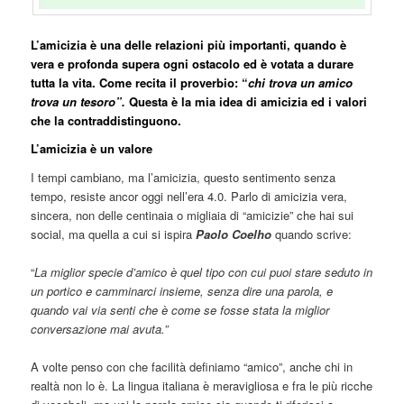
L’amicizia è una delle relazioni più importanti, quando è
vera e profonda supera ogni ostacolo ed è votata a durare
tutta la vita. Come recita il proverbio: “
chi trova un amico
trova un tesoro”.
Questa è la mia idea di amicizia ed i valori
che la contraddistinguono.
L’amicizia è un valore
I tempi cambiano, ma l’amicizia, questo sentimento senza
tempo, resiste ancor oggi nell’era 4.0. Parlo di amicizia vera,
sincera, non delle centinaia o migliaia di “amicizie” che hai sui
social, ma quella a cui si ispira
Paolo Coelho
quando scrive:
“
La miglior specie d’amico è quel tipo con cui puoi stare seduto in
un portico e camminarci insieme, senza dire una parola, e
quando vai via senti che è come se fosse stata la miglior
conversazione mai avuta.”
A volte penso con che facilità definiamo “amico”, anche chi in
realtà non lo è. La lingua italiana è meravigliosa e fra le più ricche