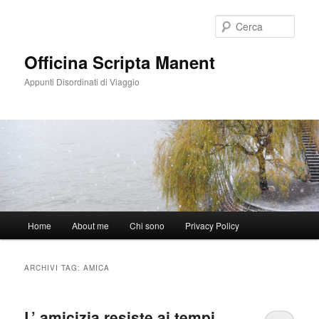
Vai
Vai
al
al
Cerca
contenuto
contenuto
principale
secondario
Officina Scripta Manent
Appunti Disordinati di Viaggio
Menu
Home
About me
Chi sono
Privacy Policy
principale
ARCHIVI TAG:
AMICA
L’ amicizia resiste ai tempi