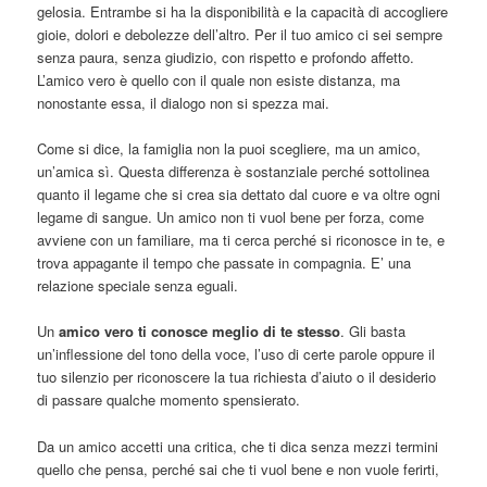
gelosia. Entrambe si ha la disponibilità e la capacità di accogliere
gioie, dolori e debolezze dell’altro. Per il tuo amico ci sei sempre
senza paura, senza giudizio, con rispetto e profondo affetto.
L’amico vero è quello con il quale non esiste distanza, ma
nonostante essa, il dialogo non si spezza mai.
Come si dice, la famiglia non la puoi scegliere, ma un amico,
un’amica sì. Questa differenza è sostanziale perché sottolinea
quanto il legame che si crea sia dettato dal cuore e va oltre ogni
legame di sangue. Un amico non ti vuol bene per forza, come
avviene con un familiare, ma ti cerca perché si riconosce in te, e
trova appagante il tempo che passate in compagnia. E’ una
relazione speciale senza eguali.
Un
amico vero ti conosce meglio di te stesso
. Gli basta
un’inflessione del tono della voce, l’uso di certe parole oppure il
tuo silenzio per riconoscere la tua richiesta d’aiuto o il desiderio
di passare qualche momento spensierato.
Da un amico accetti una critica, che ti dica senza mezzi termini
quello che pensa, perché sai che ti vuol bene e non vuole ferirti,