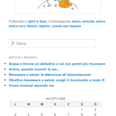
Pubblicato in
Spirit & Soul
|
Contrassegnato
amica
,
amicizia
,
amico
,
amico vero
,
fiducia
,
rispetto
|
Lascia una risposta
C
e
r
c
ARTICOLI RECENTI
a
Acqua e limone un’abitudine a cui non potrei più rinunciare
Anima, quando incontri la tua…
Benessere e salute: fa attenzione all’alimentazione!
Obiettivo benessere e salute: scegli il movimento a costo 0!
Vivere minimal secondo me
AGOSTO 2026
L
M
M
G
V
S
D
1
2
3
4
5
6
7
8
9