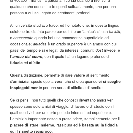
di vocaboli, ma usi la parola amico sia quando ti riferisci a
qualcuno che conosci o frequenti saltuariamente, che per una
persona a cui sei legato da sentimenti profondi.
All’università studiavo turco, ed ho notato che, in questa lingua,
esistono tre distinte parole per definire un “amico”: si usa
tanidik
,
o
conoscente
quando hai una conoscenza superficiale ed
occasionale;
arkada
ș
è un grado superiore è un amico con cui
passi del tempo e si è legati da interessi comuni;
dost
invece, è
l’
amico del cuore
, con il quale hai un legame profondo di
fiducia
ed
affetto
.
Questa distinzione, permette di dare
valore
al sentimento
d’
amicizia
, specie quella
vera
, che si crea quando
ci si sceglie
inspiegabilmente
per una sorta di affinità e di sentire.
Se ci pensi, non tutti quelli che conosci diventano amici veri,
spesso sono solo amici di viaggio, di lavoro o di studio con i
quali condividi per un certo periodo interessi ed esperienze.
L’amicizia importante nasce a prescindere, semplicemente per
il
piacere di stare insieme
, rassicura ed è
basata sulla fiducia
ed
il rispetto reciproco
.