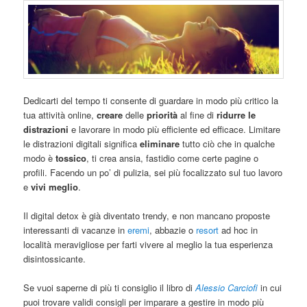
Dedicarti del tempo ti consente di guardare in modo più critico la
tua attività online,
creare
delle
priorità
al fine di
ridurre le
distrazioni
e lavorare in modo più efficiente ed efficace. Limitare
le distrazioni digitali significa
eliminare
tutto ciò che in qualche
modo è
tossico
, ti crea ansia, fastidio come certe pagine o
profili. Facendo un po’ di pulizia, sei più focalizzato sul tuo lavoro
e
vivi meglio
.
Il digital detox è già diventato trendy, e non mancano proposte
interessanti di vacanze in
eremi
, abbazie o
resort
ad hoc in
località meravigliose per farti vivere al meglio la tua esperienza
disintossicante.
Se vuoi saperne di più ti consiglio il libro di
Alessio Carciofi
in cui
puoi trovare validi consigli per imparare a gestire in modo più