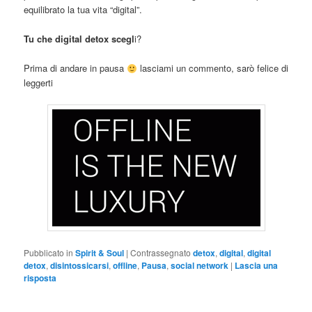
equilibrato la tua vita “digital”.
Tu che digital detox scegl
i?
Prima di andare in pausa
lasciami un commento, sarò felice di
leggerti
Pubblicato in
Spirit & Soul
|
Contrassegnato
detox
,
digital
,
digital
detox
,
disintossicarsi
,
offline
,
Pausa
,
social network
|
Lascia una
risposta