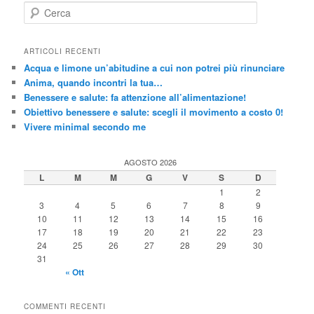
C
e
r
c
ARTICOLI RECENTI
a
Acqua e limone un’abitudine a cui non potrei più rinunciare
Anima, quando incontri la tua…
Benessere e salute: fa attenzione all’alimentazione!
Obiettivo benessere e salute: scegli il movimento a costo 0!
Vivere minimal secondo me
AGOSTO 2026
L
M
M
G
V
S
D
1
2
3
4
5
6
7
8
9
10
11
12
13
14
15
16
17
18
19
20
21
22
23
24
25
26
27
28
29
30
31
« Ott
COMMENTI RECENTI