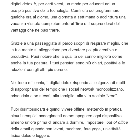
digital detox è, per certi versi, un modo per educarti ad un
uso più positivo della tecnologia. Comincia col programmare
qualche ora al giorno, una giornata a settimana o addirittura una
vacanza vissuta completamente
offline
e ti sorprenderai dei
vantaggi che ne puoi trarre.
Grazie a una passeggiata al parco scopri di respirare meglio, che
la tua mente si alleggerisce per diventare poi più creativa e
produttiva. Puoi notare che la qualità del sonno migliora come
anche la tua postura. I tuoi pensieri sono più chiari, positivi e le
relazioni con gli altri più serene.
Nel terzo millennio, il digital detox risponde all’esigenza di molti
di riappropriarsi del tempo che i social network monopolizzano,
privandolo a se stessi, alla famiglia, alla vita sociale “vera”.
Puoi disintossicarti e quindi vivere offline, mettendo in pratica
alcuni semplici accorgimenti come: spegnere ogni dispositivo
almeno un’ora prima di andare a dormire, impostare l’
out of office
della email quando non lavori, meditare, fare yoga, un’attività
fisica dolce o leggere.