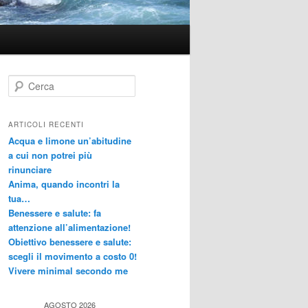
C
e
r
c
ARTICOLI RECENTI
a
Acqua e limone un’abitudine
a cui non potrei più
rinunciare
Anima, quando incontri la
tua…
Benessere e salute: fa
attenzione all’alimentazione!
Obiettivo benessere e salute:
scegli il movimento a costo 0!
Vivere minimal secondo me
AGOSTO 2026