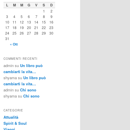
L
M
M
G
V
S
D
1
2
3
4
5
6
7
8
9
10
11
12
13
14
15
16
17
18
19
20
21
22
23
24
25
26
27
28
29
30
31
« Ott
COMMENTI RECENTI
admin
su
Un libro può
cambiarti la vita…
shyama
su
Un libro può
cambiarti la vita…
admin
su
Chi sono
shyama
su
Chi sono
CATEGORIE
Attualità
Spirit & Soul
Viaggi