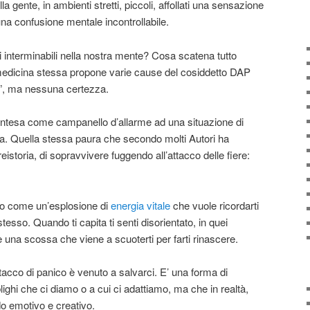
 gente, in ambienti stretti, piccoli, affollati una sensazione
 una confusione mentale incontrollabile.
interminabili nella nostra mente? Cosa scatena tutto
medicina stessa propone varie cause del cosiddetto DAP
”, ma nessuna certezza.
intesa come campanello d’allarme ad una situazione di
a. Quella stessa paura che secondo molti Autori ha
istoria, di sopravvivere fuggendo all’attacco delle fiere:
co come un’esplosione di
energia vitale
che vuole ricordarti
 stesso. Quando ti capita ti senti disorientato, in quei
 una scossa che viene a scuoterti per farti rinascere.
ttacco di panico è venuto a salvarci. E’ una forma di
blighi che ci diamo o a cui ci adattiamo, ma che in realtà,
o emotivo e creativo.