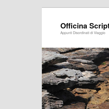
Vai
Vai
al
al
contenuto
contenuto
Officina Scri
principale
secondario
Appunti Disordinati di Viaggio