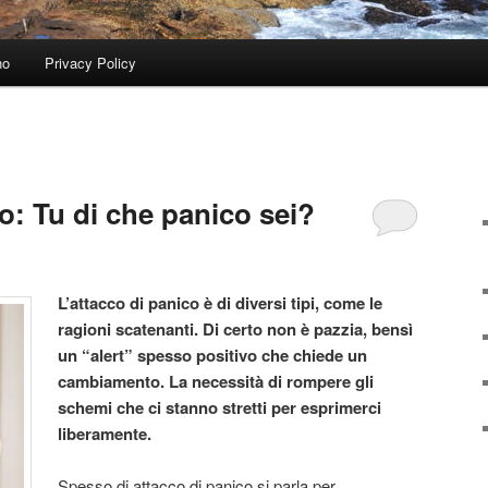
no
Privacy Policy
o: Tu di che panico sei?
L’attacco di p
anico è di diversi tipi, come le
ragioni scatenanti. Di certo non è pazzia, bensì
un “alert” spesso positivo che chiede un
cambiamento. La necessità di
rompere gli
schemi che ci stanno stretti per esprimerci
liberamente.
Spesso di attacco di panico si parla per