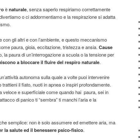
ro
è
naturale
, senza saperlo respiriamo correttamente
divertiamo o ci addormentiamo e la respirazione si adatta
nismo.
ne con gli altri e con l’ambiente, e questo meccanismo
ome paura, gioia, eccitazione, tristezza e ansia.
Cause
 la paura di un’interrogazione a scuola o la tensione per
iscono a bloccare il fluire del respiro naturale
.
n’attività autonoma sulla quale a volte puoi intervenire
attieni il fiato, nuoti in apnea o inspiri profondamente.
i fa veloce e superficiale come quando hai paura, sei in
ttacco di panico ti “sembra” ti manchi l’aria e la
tro che semplice: non è solo assumere ed emettere aria, ma
 la salute ed il benessere psico-fisico
.