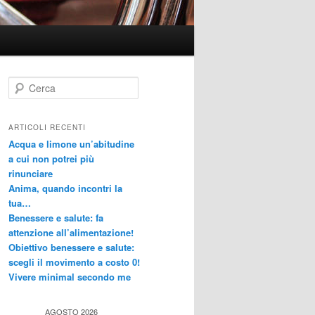
C
e
r
c
ARTICOLI RECENTI
a
Acqua e limone un’abitudine
a cui non potrei più
rinunciare
Anima, quando incontri la
tua…
Benessere e salute: fa
attenzione all’alimentazione!
Obiettivo benessere e salute:
scegli il movimento a costo 0!
Vivere minimal secondo me
AGOSTO 2026