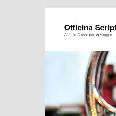
Vai
Vai
al
al
contenuto
contenuto
Officina Scri
principale
secondario
Appunti Disordinati di Viaggio