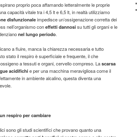
 respirano proprio poca affamando letteralmente le proprie
a capacità vitale tra i 4,5 lt e 6,5 lt, in realtà utilizziamo
one disfunzionale
impedisce un’ossigenazione corretta dei
tress nell’organismo con
effetti dannosi
su tutti gli organi e le
idenziano
nel lungo periodo
.
aticano a fluire, manca la chiarezza necessaria e tutto
 stato il respiro è superficiale e frequente, il che
i ossigeno a tessuti e organi, cervello compreso. La
scarsa
gue acidifichi
e per una macchina meravigliosa come il
fettamente in ambiente alcalino, questa diventa una
evole.
un respiro per cambiare
ici sono gli studi scientifici che provano quanto una