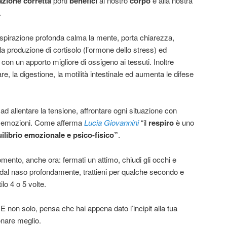
azione corretta
porti
benefici
al nostro
corpo
e alla nostra
.
spirazione profonda calma la mente, porta chiarezza,
la produzione di cortisolo (l’ormone dello stress) ed
 con un apporto migliore di ossigeno ai tessuti. Inoltre
re, la digestione, la motilità intestinale ed aumenta le difese
 ad allentare la tensione, affrontare ogni situazione con
le emozioni. Come afferma
Lucia Giovannini
“il
respiro
è uno
uilibrio emozionale e psico-fisico”
.
mento, anche ora: fermati un attimo, chiudi gli occhi e
a dal naso profondamente, trattieni per qualche secondo e
ilo 4 o 5 volte.
? E non solo, pensa che hai appena dato l’incipit alla tua
onare meglio.