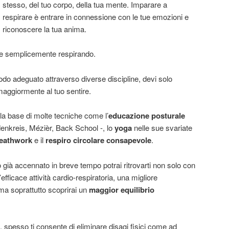
stesso, del tuo corpo, della tua mente. Imparare a
respirare è entrare in connessione con le tue emozioni e
riconoscere la tua anima.
ire semplicemente respirando.
odo adeguato attraverso diverse discipline, devi solo
maggiormente al tuo sentire.
lla base di molte tecniche come l’
educazione posturale
denkreis, Mézièr, Back School -, lo
yoga
nelle sue svariate
reathwork
e il
respiro circolare consapevole
.
o già accennato in breve tempo potrai ritrovarti non solo con
fficace attività cardio-respiratoria, una migliore
 ma soprattutto scoprirai un
maggior equilibrio
, spesso ti consente di eliminare disagi fisici come ad