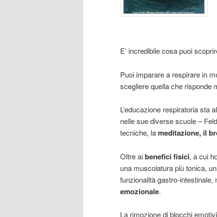
E’ incredibile cosa puoi scopr
Puoi imparare a respirare in m
scegliere quella che risponde 
L’educazione respiratoria sta a
nelle sue diverse scuole – Fel
tecniche, la
meditazione, il b
Oltre ai
benefici fisici
, a cui h
una muscolatura più tonica, un’e
funzionalità gastro-intestinale,
emozionale
.
La rimozione di blocchi emotivi