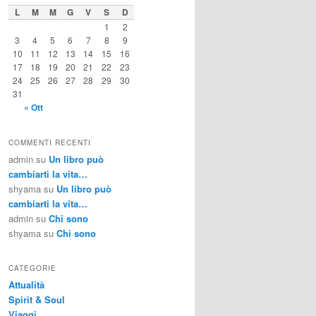
L
M
M
G
V
S
D
1
2
3
4
5
6
7
8
9
10
11
12
13
14
15
16
17
18
19
20
21
22
23
24
25
26
27
28
29
30
31
« Ott
COMMENTI RECENTI
admin
su
Un libro può
cambiarti la vita…
shyama
su
Un libro può
cambiarti la vita…
admin
su
Chi sono
shyama
su
Chi sono
CATEGORIE
Attualità
Spirit & Soul
Viaggi