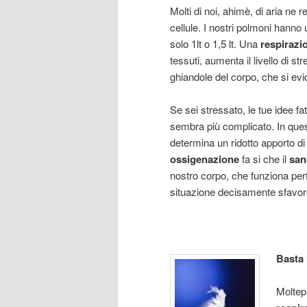
Molti di noi, ahimè, di aria ne
cellule. I nostri polmoni hanno un
solo 1lt o 1,5 lt. Una
respirazi
tessuti, aumenta il livello di s
ghiandole del corpo, che si ev
Se sei stressato, le tue idee f
sembra più complicato. In questo
determina un ridotto apporto d
ossigenazione
fa si che il
san
nostro corpo, che funziona per
situazione decisamente sfavor
Basta 
Moltepl