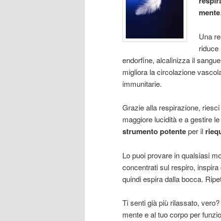
respir
mente
Una re
riduce 
endorfine, alcalinizza il sangue
migliora la circolazione vascola
immunitarie.
Grazie alla respirazione, riesci
maggiore lucidità e a gestire 
strumento potente
per il
rieq
Lo puoi provare in qualsiasi mo
concentrati sul respiro, inspir
quindi espira dalla bocca. Ripet
Ti senti già più rilassato, vero
mente e al tuo corpo per funzi