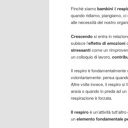
Finchè siamo
bambini
il
respi
quando ridiamo, piangiamo, ci 
alle necessità del nostro orga
Crescendo
si entra in relazio
subisce l’
effetto di emozioni
c
stressanti
come un rimprovero,
un colloquio di lavoro,
contribu
Il respiro è fondamentalmente u
volontariamente: pensa quando tr
Altre volte invece, il respiro s
ansia o quando in preda ad un a
respirazione è forzata.
Il respiro
è un’attività tutt’al
un
elemento fondamentale per