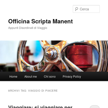
Vai
Vai
al
al
Cerca
contenuto
contenuto
principale
secondario
Officina Scripta Manent
Appunti Disordinati di Viaggio
Menu
Home
About me
Chi sono
Privacy Policy
principale
ARCHIVI TAG:
VIAGGIO DI PIACERE
Viaggiare: si viaggiare per