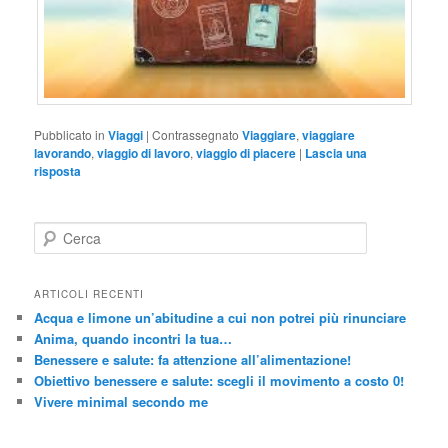
Pubblicato in
Viaggi
|
Contrassegnato
Viaggiare
,
viaggiare
lavorando
,
viaggio di lavoro
,
viaggio di piacere
|
Lascia una
risposta
C
e
r
c
ARTICOLI RECENTI
a
Acqua e limone un’abitudine a cui non potrei più rinunciare
Anima, quando incontri la tua…
Benessere e salute: fa attenzione all’alimentazione!
Obiettivo benessere e salute: scegli il movimento a costo 0!
Vivere minimal secondo me