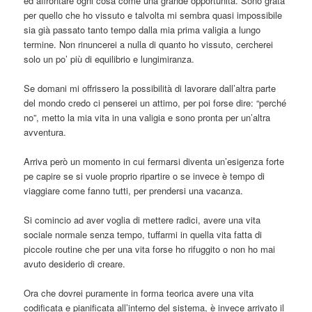
ed affrontare ogni cosa come una grande opportunità. Sono grata
per quello che ho vissuto e talvolta mi sembra quasi impossibile
sia già passato tanto tempo dalla mia prima valigia a lungo
termine. Non rinuncerei a nulla di quanto ho vissuto, cercherei
solo un po’ più di equilibrio e lungimiranza.
Se domani mi offrissero la possibilità di lavorare dall’altra parte
del mondo credo ci penserei un attimo, per poi forse dire: “perché
no”, metto la mia vita in una valigia e sono pronta per un’altra
avventura.
Arriva però un momento in cui fermarsi diventa un’esigenza forte
pe capire se si vuole proprio ripartire o se invece è tempo di
viaggiare come fanno tutti, per prendersi una vacanza.
Si comincio ad aver voglia di mettere radici, avere una vita
sociale normale senza tempo, tuffarmi in quella vita fatta di
piccole routine che per una vita forse ho rifuggito o non ho mai
avuto desiderio di creare.
Ora che dovrei puramente in forma teorica avere una vita
codificata e pianificata all’interno del sistema, è invece arrivato il