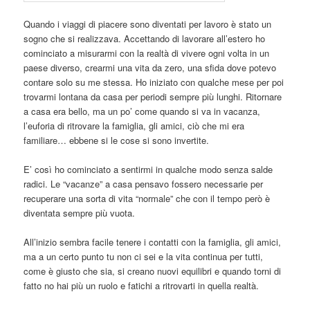
Quando i viaggi di piacere sono diventati per lavoro è stato un
sogno che si realizzava. Accettando di lavorare all’estero ho
cominciato a misurarmi con la realtà di vivere ogni volta in un
paese diverso, crearmi una vita da zero, una sfida dove potevo
contare solo su me stessa. Ho iniziato con qualche mese per poi
trovarmi lontana da casa per periodi sempre più lunghi. Ritornare
a casa era bello, ma un po’ come quando si va in vacanza,
l’euforia di ritrovare la famiglia, gli amici, ciò che mi era
familiare… ebbene si le cose si sono invertite.
E’ così ho cominciato a sentirmi in qualche modo senza salde
radici. Le “vacanze” a casa pensavo fossero necessarie per
recuperare una sorta di vita “normale” che con il tempo però è
diventata sempre più vuota.
All’inizio sembra facile tenere i contatti con la famiglia, gli amici,
ma a un certo punto tu non ci sei e la vita continua per tutti,
come è giusto che sia, si creano nuovi equilibri e quando torni di
fatto no hai più un ruolo e fatichi a ritrovarti in quella realtà.