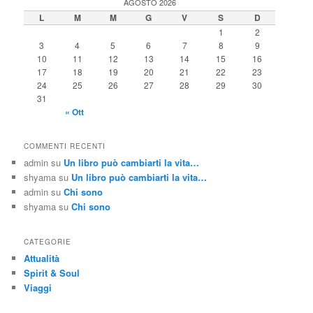
AGOSTO 2026
L
M
M
G
V
S
D
1
2
3
4
5
6
7
8
9
10
11
12
13
14
15
16
17
18
19
20
21
22
23
24
25
26
27
28
29
30
31
« Ott
COMMENTI RECENTI
admin
su
Un libro può cambiarti la vita…
shyama
su
Un libro può cambiarti la vita…
admin
su
Chi sono
shyama
su
Chi sono
CATEGORIE
Attualità
Spirit & Soul
Viaggi