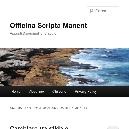
Vai
Vai
al
al
Cerca
contenuto
contenuto
principale
secondario
Officina Scripta Manent
Appunti Disordinati di Viaggio
Menu
Home
About me
Chi sono
Privacy Policy
principale
ARCHIVI TAG:
CONFRONTARSI CON LA REALTÀ
Cambiare tra sfida e