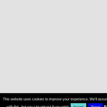
This website uses cookies to improve your experience. We'll assu
with this, but you can opt-out if you wish.
R
Accept
Reject