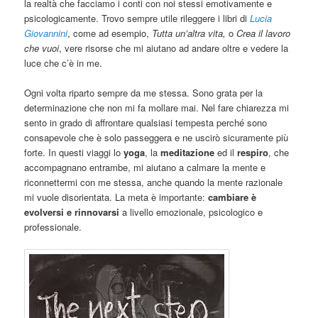
la realtà che facciamo i conti con noi stessi emotivamente e
psicologicamente. Trovo sempre utile rileggere i libri di
Lucia
Giovannini
, come ad esempio,
Tutta un’altra vita,
o
Crea il lavoro
che vuoi
, vere risorse che mi aiutano ad andare oltre e vedere la
luce che c’è in me.
Ogni volta riparto sempre da me stessa. Sono grata per la
determinazione che non mi fa mollare mai. Nel fare chiarezza mi
sento in grado di affrontare qualsiasi tempesta perché sono
consapevole che è solo passeggera e ne uscirò sicuramente più
forte. In questi viaggi lo
yoga
, la
meditazione
ed il
respiro
, che
accompagnano entrambe, mi aiutano a calmare la mente e
riconnettermi con me stessa, anche quando la mente razionale
mi vuole disorientata. La meta è importante:
cambiare è
evolversi e rinnovarsi
a livello emozionale, psicologico e
professionale.