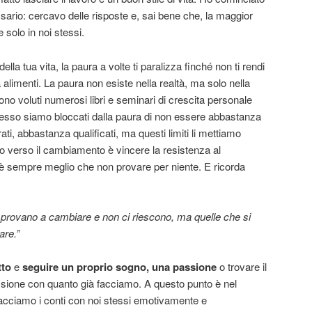
ario: cercavo delle risposte e, sai bene che, la maggior
 solo in noi stessi.
lla tua vita, la paura a volte ti paralizza finché non ti rendi
a alimenti. La paura non esiste nella realtà, ma solo nella
sono voluti numerosi libri e seminari di crescita personale
 Spesso siamo bloccati dalla paura di non essere abbastanza
i, abbastanza qualificati, ma questi limiti li mettiamo
sso verso il cambiamento è vincere la resistenza al
 sempre meglio che non provare per niente. E ricorda
 provano a cambiare e non ci riescono, ma quelle che si
senza provare.”
tto
e
seguire
un proprio sogno, una passione
o trovare il
ssione con quanto già facciamo. A questo punto è nel
 facciamo i conti con noi stessi emotivamente e