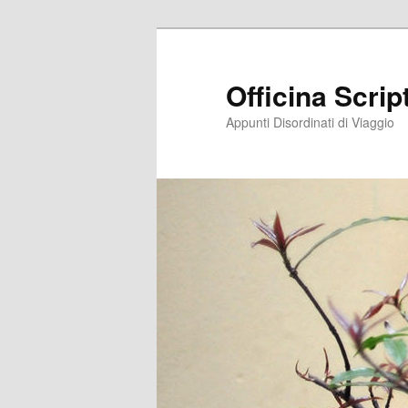
Vai
Vai
al
al
contenuto
contenuto
Officina Scri
principale
secondario
Appunti Disordinati di Viaggio