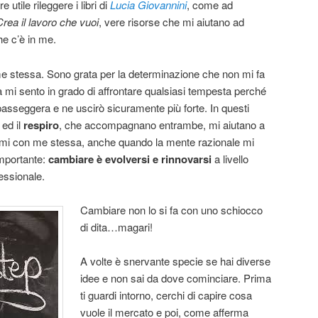
tile rileggere i libri di
Lucia Giovannini
, come ad
Crea il lavoro che vuoi
, vere risorse che mi aiutano ad
he c’è in me.
e stessa. Sono grata per la determinazione che non mi fa
a mi sento in grado di affrontare qualsiasi tempesta perché
sseggera e ne uscirò sicuramente più forte. In questi
ed il
respiro
, che accompagnano entrambe, mi aiutano a
rmi con me stessa, anche quando la mente razionale mi
importante:
cambiare è evolversi e rinnovarsi
a livello
essionale.
Cambiare non lo si fa con uno schiocco
di dita…magari!
A volte è snervante specie se hai diverse
idee e non sai da dove cominciare. Prima
ti guardi intorno, cerchi di capire cosa
vuole il mercato e poi, come afferma