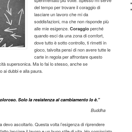
sperimentato più volte. Spesso mi serve
del tempo per trovare il coraggio di
lasciare un lavoro che mi da
soddisfazioni, ma che non risponde più
alle mie esigenze.
Coraggio
perché
quando esci da una zona di comfort,
dove tutto è sotto controllo, ti rimetti in
gioco, talvolta pensi di non avere tutte le
carte in regola per affrontare questo
tà supersonica. Ma lo fai lo stesso, anche se
to ai dubbi e alla paura.
loroso. Solo la resistenza al cambiamento lo è
.”
ddha
devo ascoltarlo. Questa volta l’esigenza di riprendere
tto lasciare il lavoro e un buon stile di vita. Ho cominciato