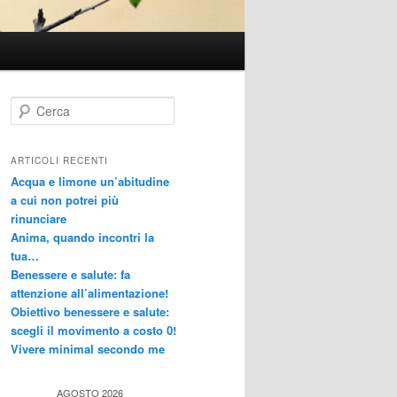
C
e
r
c
ARTICOLI RECENTI
a
Acqua e limone un’abitudine
a cui non potrei più
rinunciare
Anima, quando incontri la
tua…
Benessere e salute: fa
attenzione all’alimentazione!
Obiettivo benessere e salute:
scegli il movimento a costo 0!
Vivere minimal secondo me
AGOSTO 2026