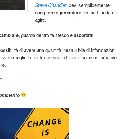
Steve Chandler
, devi semplicemente
scegliere e persistere
, lasciarti andare e
agire.
 cambiare
, guarda dentro te stesso e
ascoltati
!
ssibilità di avere una quantità inesauribile di informazioni
izzare meglio le nostre energie e trovare soluzioni creative.
are
.
e?
n commento