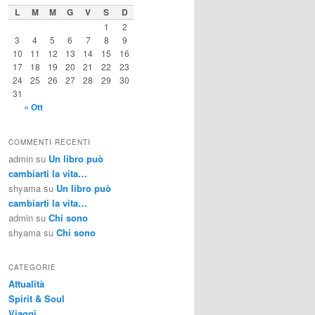
L
M
M
G
V
S
D
1
2
3
4
5
6
7
8
9
10
11
12
13
14
15
16
17
18
19
20
21
22
23
24
25
26
27
28
29
30
31
« Ott
COMMENTI RECENTI
admin
su
Un libro può
cambiarti la vita…
shyama
su
Un libro può
cambiarti la vita…
admin
su
Chi sono
shyama
su
Chi sono
CATEGORIE
Attualità
Spirit & Soul
Viaggi