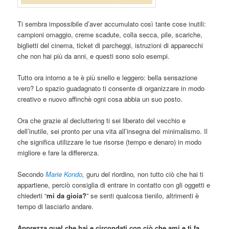
Ti sembra impossibile d’aver accumulato così tante cose inutili:
campioni omaggio, creme scadute, colla secca, pile, scariche,
biglietti del cinema, ticket di parcheggi, istruzioni di apparecchi
che non hai più da anni, e questi sono solo esempi.
Tutto ora intorno a te è più snello e leggero: bella sensazione
vero? Lo spazio guadagnato ti consente di organizzare in modo
creativo e nuovo affinchè ogni cosa abbia un suo posto.
Ora che grazie al decluttering ti sei liberato del vecchio e
dell’inutile, sei pronto per una vita all’insegna del minimalismo. Il
che significa utilizzare le tue risorse (tempo e denaro) in modo
migliore e fare la differenza.
Secondo
Marie Kondo
,
guru del riordino
,
non tutto ciò che hai ti
appartiene, perciò consiglia di entrare in contatto con gli oggetti e
chiederti “
mi da gioia?
” se senti qualcosa tienilo, altrimenti è
tempo di lasciarlo andare.
Apprezza quel che hai e circondati con ciò che ami e ti fa