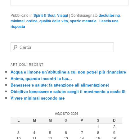
Pubblicato in
Spirit & Soul
,
Viaggi
|
Contrassegnato
decluttering
,
minimal
,
ordine
,
qualità della vita
,
spazio mentale
|
Lascia una
risposta
C
e
r
c
ARTICOLI RECENTI
a
Acqua e limone un’abitudine a cui non potrei più rinunciare
Anima, quando incontri la tua…
Benessere e salute: fa attenzione all’alimentazione!
Obiettivo benessere e salute: scegli il movimento a costo 0!
Vivere minimal secondo me
AGOSTO 2026
L
M
M
G
V
S
D
1
2
3
4
5
6
7
8
9
10
11
12
13
14
15
16