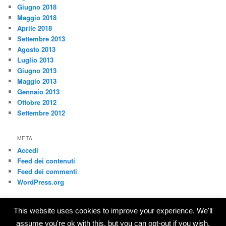
Giugno 2018
Maggio 2018
Aprile 2018
Settembre 2013
Agosto 2013
Luglio 2013
Giugno 2013
Maggio 2013
Gennaio 2013
Ottobre 2012
Settembre 2012
META
Accedi
Feed dei contenuti
Feed dei commenti
WordPress.org
This website uses cookies to improve your experience. We'll
Privacy Policy
Proudly powered by WordPress
assume you're ok with this, but you can opt-out if you wish.