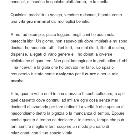
annunci, o inserirlo in qualche piattaforma, te la scelta.
Qualsiasi modalità tu scelga, vendere o donare, ti porta verso
una
vita più minimal
dai molteplici benefici.
A me, ad esempio, piace leggere, negli anni ho accumulati
parecchi libri. Un giorno, non sapevo più dove impilarli e mi sono
decisa: ho radunato tutti i libri letti, ma mai riletti, libri di cucina,
dispense, allegati di vario genere e li ho donati a diverse
biblioteche di quartiere. Non puoi immaginare la gratitudine di chi
li ha ricevuti e la gioia che ho provato nel farlo. Lo spazio
recuperato è stato come
ossigeno
per il
cuore
e per la mia
mente
.
E tu, quante volte entri in una stanza e ti senti soffocare, o apri
quel cassetto dove continui ad infilare ogni cosa senza mai
deciderti di svuotarlo per fare ordine? La verità è che spesso ci
nascondiamo dietro la pigrizia o la mancanza di tempo. Eppure
anche questo è tempo da dedicare a te stesso, tempo che può
farti sentire meglio e farti scoprire un modo più sano di
relazionarti con il tuo spazio vitale.