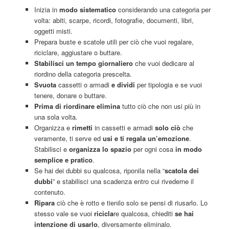
Inizia in
modo sistematico
considerando una categoria per
volta: abiti, scarpe, ricordi, fotografie, documenti, libri,
oggetti misti.
Prepara buste e scatole utili per ciò che vuoi regalare,
riciclare, aggiustare o buttare.
Stabilisci un tempo giornaliero
che vuoi dedicare al
riordino della categoria prescelta.
Svuota
cassetti o armadi
e dividi
per tipologia e se vuoi
tenere, donare o buttare.
Prima di riordinare elimina
tutto ciò che non usi più in
una sola volta.
Organizza e
rimetti
in cassetti e armadi
solo ciò
che
veramente, ti serve ed
usi e ti regala un’emozione
.
Stabilisci e
organizza lo spazio
per ogni cosa
in modo
semplice e pratico
.
Se hai dei dubbi su qualcosa, riponila nella “
scatola dei
dubbi
” e stabilisci una scadenza entro cui rivederne il
contenuto.
Ripara
ciò che è rotto e tienilo solo se pensi di riusarlo. Lo
stesso vale se vuoi
ricicla
re qualcosa, chiediti
se
hai
intenzione di usarlo
, diversamente eliminalo.