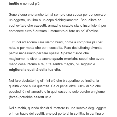
inutile
o non usi più.
Sono sicura che anche tu hai sempre una scusa per conservare
un oggetto, un libro o un capo d’abbigliamento. Beh, allora se
vuoi evitare che cassetti, armadi e scatole siano insufficienti per
contenere tutto è arrivato il momento di fare un po’ d’ordine.
Tutti noi ad accumulare siamo bravi, come a comprare più per
noia, o per moda che per necessità. Fare decluttering diventa
perciò necessario per fare spazio.
Spazio fisico
che
magicamente diventa anche
spazio mentale
: scopri che avere
meno cose intorno a te, ti fa sentire meglio, più leggero e
migliora la qualità della tua vita
.
Nel fare decluttering elimini ciò che è superfluo ed inutile: la
qualità vince sulla quantità. Se ci pensi oltre l’80% di ciò che
possiedi è nell’armadio o in quel cassetto solo perché un giorno
(forse) potrebbe esserti utile.
Nella realtà, quando decidi di mettere in una scatola degli oggetti,
o in un baule dei vestiti, che poi porterai in soffitta, in cantina o