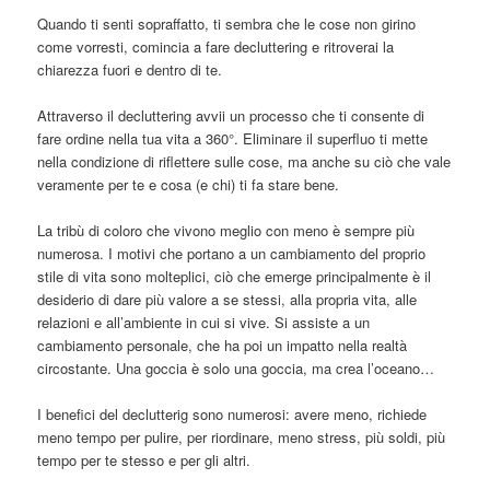
Quando ti senti sopraffatto, ti sembra che le cose non girino
come vorresti, comincia a fare decluttering e ritroverai la
chiarezza fuori e dentro di te.
Attraverso il decluttering avvii un processo che ti consente di
fare ordine nella tua vita a 360°. Eliminare il superfluo ti mette
nella condizione di riflettere sulle cose, ma anche su ciò che vale
veramente per te e cosa (e chi) ti fa stare bene.
La tribù di coloro che vivono meglio con meno è sempre più
numerosa. I motivi che portano a un cambiamento del proprio
stile di vita sono molteplici, ciò che emerge principalmente è il
desiderio di dare più valore a se stessi, alla propria vita, alle
relazioni e all’ambiente in cui si vive. Si assiste a un
cambiamento personale, che ha poi un impatto nella realtà
circostante. Una goccia è solo una goccia, ma crea l’oceano…
I benefici del declutterig sono numerosi: avere meno, richiede
meno tempo per pulire, per riordinare, meno stress, più soldi, più
tempo per te stesso e per gli altri.