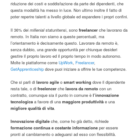
riduzione dei costi e soddisfazione da parte dei dipendenti, che
questa modalità ha messo in luce. Non ultimo inoltre il fatto di
poter reperire talenti a livello globale ed espandere i propri confini.
Il 36% dei
millenial
statunitensi, sono
freelancer
che lavorano da
remoto. In Italia non siamo a queste percentuali, ma
l’orientamento è decisamente questo. Lavorare da remoto è,
senza dubbio, una grande opportunità per chiunque desideri
gestire il proprio lavoro ed il proprio tempo in modo autonomo.
Molte le piattaforme come
UpWork
,
Freelancer
,
GetApprenticeship
dove puoi iniziare a offrire le tue competenze.
Che si parli di
lavoro agile
o
smart working
dove il dipendente
resta tale, o di
freelencer
che
lavora da remoto
con un
contratto, comunque sia il punto in comune è
l’innovazione
tecnologica
a favore di una
maggiore produttività
e una
migliore qualità di vita
.
Innovazione digitale
che, come ho già detto, richiede
formazione continua e costante
informazione
per essere
pronti al cambiamento o adeguarsi ad esso con flessibilità.