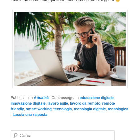
Pubblicato in
Attualità
|
Contrassegnato
educazione digitale
,
innovazione digitale
,
lavoro agile
,
lavoro da remoto
,
remote
friendly
,
smart working
,
tecnologia
,
tecnologia digitale
,
tecnologica
|
Lascia una risposta
C
e