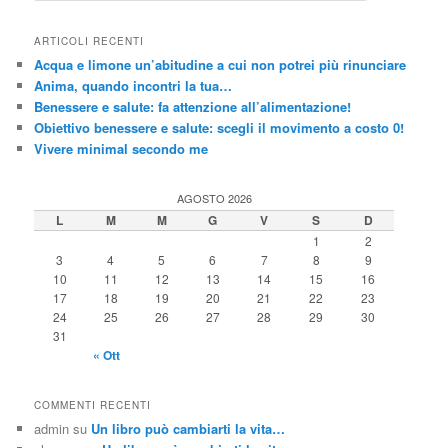
r
c
ARTICOLI RECENTI
a
Acqua e limone un’abitudine a cui non potrei più rinunciare
Anima, quando incontri la tua…
Benessere e salute: fa attenzione all’alimentazione!
Obiettivo benessere e salute: scegli il movimento a costo 0!
Vivere minimal secondo me
AGOSTO 2026
L
M
M
G
V
S
D
1
2
3
4
5
6
7
8
9
10
11
12
13
14
15
16
17
18
19
20
21
22
23
24
25
26
27
28
29
30
31
« Ott
COMMENTI RECENTI
admin
su
Un libro può cambiarti la vita…