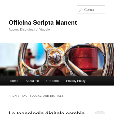
Vai
Vai
al
al
Cerca
contenuto
contenuto
principale
secondario
Officina Scripta Manent
Appunti Disordinati di Viaggio
Menu
Home
About me
Chi sono
Privacy Policy
principale
ARCHIVI TAG:
EDUCAZIONE DIGITALE
La tecnologia digitale cambia