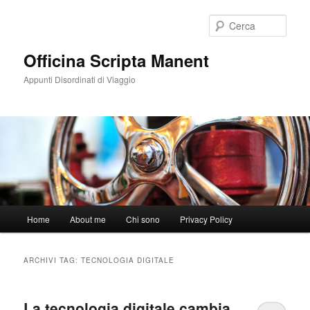
Vai
Vai
al
al
Cerca
contenuto
contenuto
principale
secondario
Officina Scripta Manent
Appunti Disordinati di Viaggio
Menu
Home
About me
Chi sono
Privacy Policy
principale
ARCHIVI TAG:
TECNOLOGIA DIGITALE
La tecnologia digitale cambia