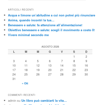
r
c
ARTICOLI RECENTI
a
Acqua e limone un’abitudine a cui non potrei più rinunciare
Anima, quando incontri la tua…
Benessere e salute: fa attenzione all’alimentazione!
Obiettivo benessere e salute: scegli il movimento a costo 0!
Vivere minimal secondo me
AGOSTO 2026
L
M
M
G
V
S
D
1
2
3
4
5
6
7
8
9
10
11
12
13
14
15
16
17
18
19
20
21
22
23
24
25
26
27
28
29
30
31
« Ott
COMMENTI RECENTI
admin
su
Un libro può cambiarti la vita…