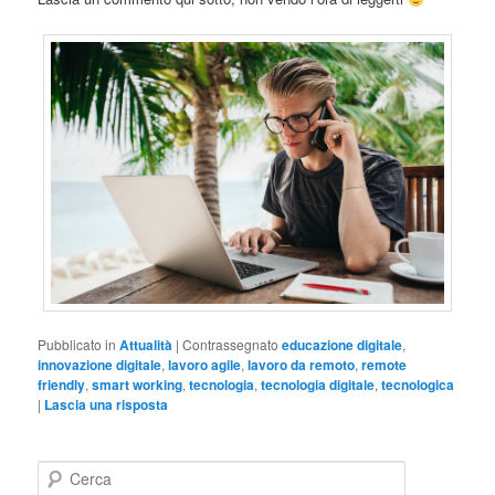
Pubblicato in
Attualità
|
Contrassegnato
educazione digitale
,
innovazione digitale
,
lavoro agile
,
lavoro da remoto
,
remote
friendly
,
smart working
,
tecnologia
,
tecnologia digitale
,
tecnologica
|
Lascia una risposta
C
e