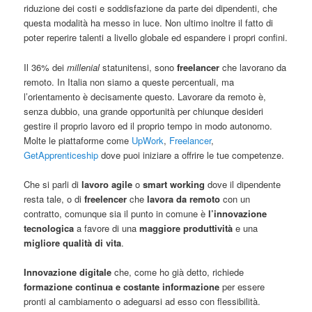
riduzione dei costi e soddisfazione da parte dei dipendenti, che
questa modalità ha messo in luce. Non ultimo inoltre il fatto di
poter reperire talenti a livello globale ed espandere i propri confini.
Il 36% dei
millenial
statunitensi, sono
freelancer
che lavorano da
remoto. In Italia non siamo a queste percentuali, ma
l’orientamento è decisamente questo. Lavorare da remoto è,
senza dubbio, una grande opportunità per chiunque desideri
gestire il proprio lavoro ed il proprio tempo in modo autonomo.
Molte le piattaforme come
UpWork
,
Freelancer
,
GetApprenticeship
dove puoi iniziare a offrire le tue competenze.
Che si parli di
lavoro agile
o
smart working
dove il dipendente
resta tale, o di
freelencer
che
lavora da remoto
con un
contratto, comunque sia il punto in comune è
l’innovazione
tecnologica
a favore di una
maggiore produttività
e una
migliore qualità di vita
.
Innovazione digitale
che, come ho già detto, richiede
formazione continua e costante
informazione
per essere
pronti al cambiamento o adeguarsi ad esso con flessibilità.