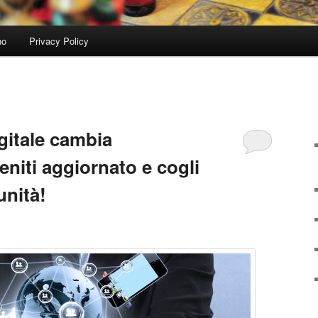
no
Privacy Policy
gitale cambia
niti aggiornato e cogli
unità!