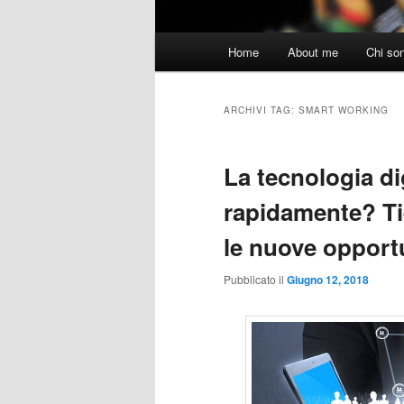
Menu
Home
About me
Chi so
principale
ARCHIVI TAG:
SMART WORKING
La tecnologia di
rapidamente? Tie
le nuove opport
Pubblicato il
Giugno 12, 2018