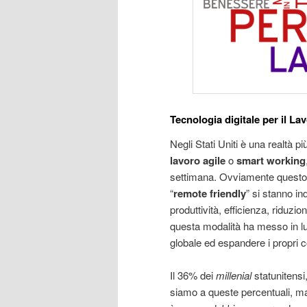
Tecnologia digitale per il La
Negli Stati Uniti è una realtà p
lavoro agile
o
smart working
settimana. Ovviamente questo è 
“
remote friendly
” si stanno in
produttività, efficienza, riduzi
questa modalità ha messo in luce.
globale ed espandere i propri c
Il 36% dei
millenial
statunitens
siamo a queste percentuali, m