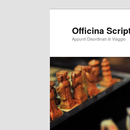
Vai
Vai
al
al
contenuto
contenuto
Officina Scri
principale
secondario
Appunti Disordinati di Viaggio