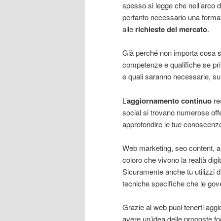
spesso si legge che nell’arco d
pertanto necessario una form
alle
richieste del mercato
.
Già perché non importa cosa sai
competenze e qualifiche se prim
e quali saranno necessarie, sul
L’
aggiornamento continuo
re
social si trovano numerose offe
approfondire le tue conoscenze
Web marketing, seo content, ana
coloro che vivono la realtà digi
Sicuramente anche tu utilizzi d
tecniche specifiche che le gov
Grazie al web puoi tenerti aggi
avere un’idea delle proposte for