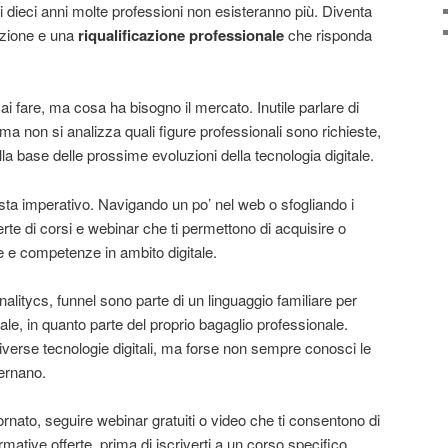
i dieci anni molte professioni non esisteranno più. Diventa
azione e una
riqualificazione professionale
che risponda
 fare, ma cosa ha bisogno il mercato. Inutile parlare di
a non si analizza quali figure professionali sono richieste,
la base delle prossime evoluzioni della tecnologia digitale.
sta imperativo. Navigando un po’ nel web o sfogliando i
rte di corsi e webinar che ti permettono di acquisire o
 e competenze in ambito digitale.
litycs, funnel sono parte di un linguaggio familiare per
tale, in quanto parte del proprio bagaglio professionale.
iverse tecnologie digitali, ma forse non sempre conosci le
ernano.
ornato, seguire webinar gratuiti o video che ti consentono di
mative offerte, prima di iscriverti a un corso specifico.