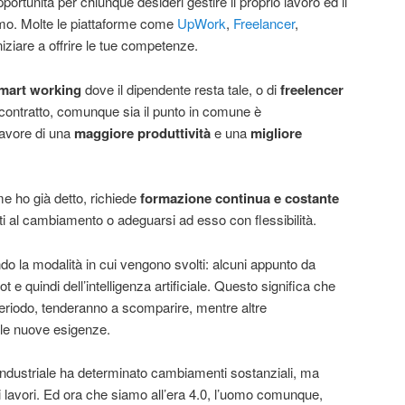
ortunità per chiunque desideri gestire il proprio lavoro ed il
mo. Molte le piattaforme come
UpWork
,
Freelancer
,
iziare a offrire le tue competenze.
mart working
dove il dipendente resta tale, o di
freelencer
ontratto, comunque sia il punto in comune è
avore di una
maggiore produttività
e una
migliore
e ho già detto, richiede
formazione continua e costante
i al cambiamento o adeguarsi ad esso con flessibilità.
do la modalità in cui vengono svolti: alcuni appunto da
bot e quindi dell’intelligenza artificiale. Questo significa che
periodo, tenderanno a scomparire, mentre altre
le nuove esigenze.
 industriale ha determinato cambiamenti sostanziali, ma
lavori. Ed ora che siamo all’era 4.0, l’uomo comunque,