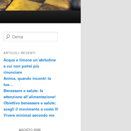
C
e
r
c
ARTICOLI RECENTI
a
Acqua e limone un’abitudine
a cui non potrei più
rinunciare
Anima, quando incontri la
tua…
Benessere e salute: fa
attenzione all’alimentazione!
Obiettivo benessere e salute:
scegli il movimento a costo 0!
Vivere minimal secondo me
AGOSTO 2026