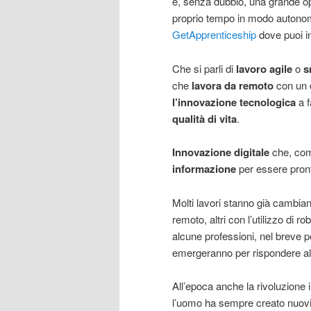
è, senza dubbio, una grande opp
proprio tempo in modo autono
GetApprenticeship
dove puoi in
Che si parli di
lavoro agile
o
s
che
lavora da remoto
con un c
l’innovazione tecnologica
a f
qualità di vita
.
Innovazione digitale
che, com
informazione
per essere pront
Molti lavori stanno già cambian
remoto, altri con l’utilizzo di ro
alcune professioni, nel breve 
emergeranno per rispondere al
All’epoca anche la rivoluzione
l’uomo ha sempre creato nuovi 