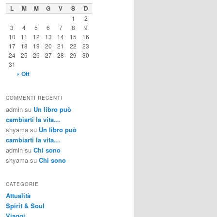
L
M
M
G
V
S
D
1
2
3
4
5
6
7
8
9
10
11
12
13
14
15
16
17
18
19
20
21
22
23
24
25
26
27
28
29
30
31
« Ott
COMMENTI RECENTI
admin
su
Un libro può
cambiarti la vita…
shyama
su
Un libro può
cambiarti la vita…
admin
su
Chi sono
shyama
su
Chi sono
CATEGORIE
Attualità
Spirit & Soul
Viaggi